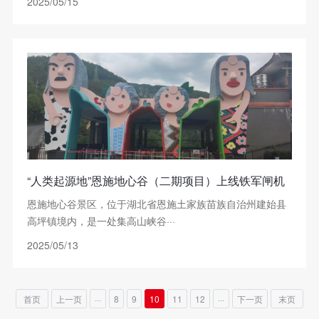
2025/05/15
“人类起源地”恩施地心谷（二期项目）上线铁军闸机
恩施地心谷景区，位于湖北省恩施土家族苗族自治州建始县
高坪镇境内，是一处集高山峡谷···
2025/05/13
首页
上一页
···
8
9
10
11
12
···
下一页
末页