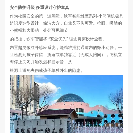
安全防护升级 多重设计守护童真
作为校园安全的第一道屏障，铁军智能雏鹰系列·小熊闸机极具
辨识度造型设计，简洁大方，自然又不失可爱。抢眼、吸睛的
小熊帽和大眼萌，处处可见细节
的把控，铁军智能将 “安全优先” 理念贯穿设计全程。
内置超灵敏红外感应系统，能精准捕捉通道内的微小动静，一
旦检测到孩子停留、折返或单独靠近（无成人陪同），闸机立
即停止关闭并触发温和提示音，从
根源上避免夹伤或孩子单独外出的隐患。