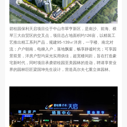
碧桂园保利天启项目位于中山市翠亨新区，是南沙、前海、横
琴三大自贸区的交叉点，项目总占地面积约126亩，以精装工
艺推出精工系列产品，规建95-139㎡洋房，一字楼、南北对
流；户户朝南，电梯入户，落地飘窗，畅享静谧时光；可享园
景双景，洋房户型均采光实用俱佳，超宽楼间距，旨在打造豪
宅新时代，同时项目承袭碧桂园至美园林的造诣，聘请享誉业
界的园林巨匠梁国坤先生设计，营造高尔夫七重立体园林。