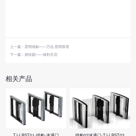
上一篇：
昆明地标——万达·昆明双塔
下一篇：
碧桂园——保利天启
相关产品
TJ-LBST01-猎豹-速通门
猎豹02速通门-TJ-LBST02