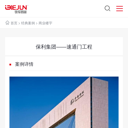
首页
>
经典案例
>
商业楼宇
保利集团——速通门工程
案例详情