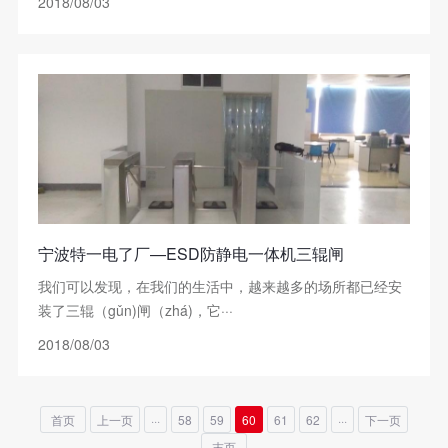
2018/08/03
宁波特一电了厂—ESD防静电一体机三辊闸
我们可以发现，在我们的生活中，越来越多的场所都已经安
装了三辊（gǔn)闸（zhá)，它···
2018/08/03
首页
上一页
···
58
59
60
61
62
···
下一页
末页