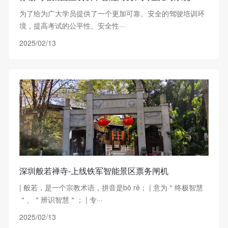
为了给为广大学员提供了一个更加可靠、安全的驾驶培训环
境，提高考试的公平性、安全性···
2025/02/13
深圳般若禅寺-上线铁军智能景区票务闸机
| 般若，是一个宗教术语，拼音是bō rě； | 意为＂终极智慧
＂、＂辨识智慧＂； | 专···
2025/02/13