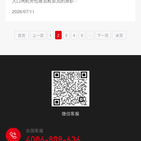
入口闸机旁也难觅检票员的身影···
2026/07/11
首页
上一页
1
2
3
4
5
···
下一页
末页
微信客服
全国客服
4006-808-636