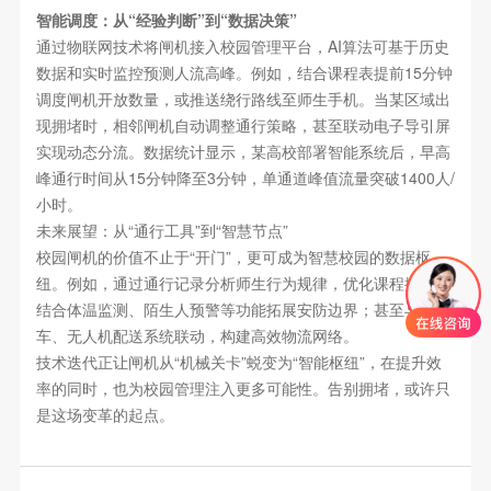
智能调度：从“经验判断”到“数据决策”
通过物联网技术将闸机接入校园管理平台，AI算法可基于历史
数据和实时监控预测人流高峰。例如，结合课程表提前15分钟
调度闸机开放数量，或推送绕行路线至师生手机。当某区域出
现拥堵时，相邻闸机自动调整通行策略，甚至联动电子导引屏
实现动态分流。数据统计显示，某高校部署智能系统后，早高
峰通行时间从15分钟降至3分钟，单通道峰值流量突破1400人/
小时。
未来展望：从“通行工具”到“智慧节点”
校园闸机的价值不止于“开门”，更可成为智慧校园的数据枢
纽。例如，通过通行记录分析师生行为规律，优化课程排布；
结合体温监测、陌生人预警等功能拓展安防边界；甚至与无人
车、无人机配送系统联动，构建高效物流网络。
技术迭代正让闸机从“机械关卡”蜕变为“智能枢纽”，在提升效
率的同时，也为校园管理注入更多可能性。告别拥堵，或许只
是这场变革的起点。