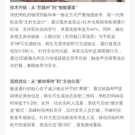
技术升级：从“拦路杆”到“智能通道”
传统闸机的物理挡板和单一验证方式严重拖慢效率。新一代闸
机采用“无杆化设计”，通过毫米波雷达+红外光幕精准检测通行
区域，支持双向自由穿行，单通道效率提升40%。同时，融合
多模态身份核验：人脸识别（支持戴口罩场景）与手机蓝
牙/NFC无感联动，师生无需停留即可完成验证，通行速度压
缩至0.5秒/人。针对安全性问题，AI算法实时监测尾随行为，
通过3D摄像头和压力传感器锁定异常目标，触发声光报警或自
动拦截，兼顾效率与安全。
流程优化：从“被动等待”到“主动分流”
极速通行的核心在于减少验证环节的“摩擦”。通过校园APP提
前绑定身份信息，师生可生成动态加密二维码，闸机扫码响应
时间低于0.2秒。此外，结合实时人流量，系统可启动“潮汐通
道”模式：高峰时段闸机常开，仅对异常人员拦截；平峰时段
恢复常规验证。针对大型活动散场等突发人流，移动式临时闸
机可快速部署，形成分流“缓冲区”，避免拥堵蔓延。