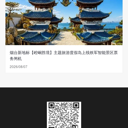
烟台新地标【崆峒胜境】主题旅游度假岛上线铁军智能景区票
务闸机
2026/08/07