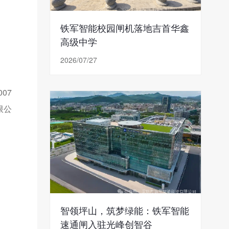
铁军智能校园闸机落地吉首华鑫
高级中学
2026/07/27
07
限公
智领坪山，筑梦绿能：铁军智能
速通闸入驻光峰创智谷