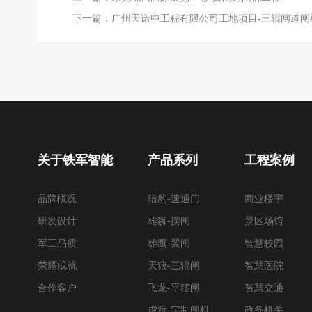
下一篇：
广州天诺中工程有限公司工地项目-三辊闸道闸
关于铁军智能
产品系列
工程案例
品牌概况
猎豹-速通门
商业楼宇
研发设计
雄狮-摆闸
景区场馆
军工品质
雄鹰-翼闸
智慧校园
荣耀成就
天狼-三辊闸
智慧医院
合作客户
飞龙-平移闸
智慧交通
虎贲-定制闸机
政务机关