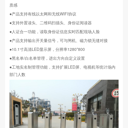
质感
●
WIFI
产品支持有线以太网和无线
协议
●
支持外置读头、二维码扫描头、身份证阅读器
●
人证合一功能，读取身份证信息实时匹配现场人脸
●
产品支持输出开关量信号，可与闸机、磁力锁无缝对接
●10.1
LED
1280*800
寸高清
显示屏，分辨率
●
/
黑名单
白名单管理，进出方向自定义设置
●
LED
工地实名制管理功能，支持扩展
屏、电视机等统计场内
部门人数