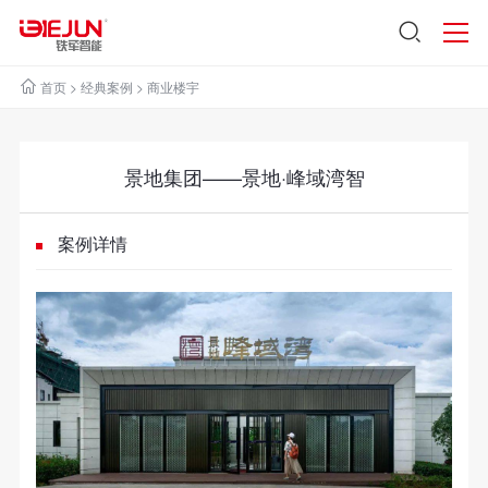
首页
>
经典案例
>
商业楼宇
景地集团——景地·峰域湾智
案例详情