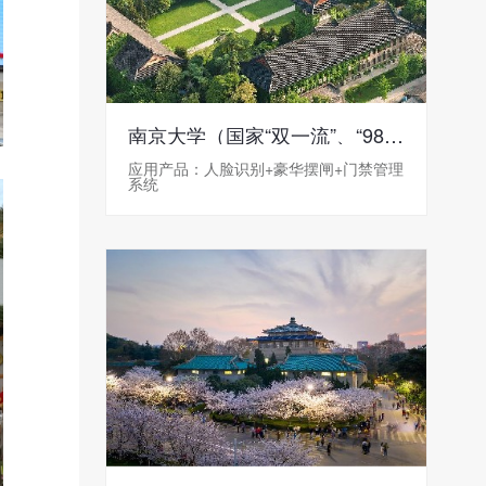
南京大学（国家“双一流”、“985工程”、“211工程”）
应用产品：人脸识别+豪华摆闸+门禁管理
系统