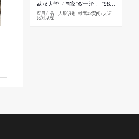
武汉大学（国家“双一流”、“985工程”、“211工程”）
应用产品：人脸识别+雄鹰02翼闸+人证
比对系统
级