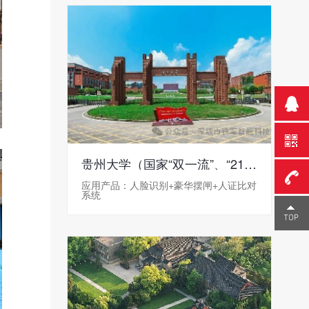
贵州大学（国家“双一流”、“211工程”）
应用产品：人脸识别+豪华摆闸+人证比对
系统
0755-
23291