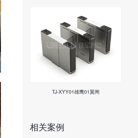
TJ-XYY01雄鹰01翼闸
相关案例