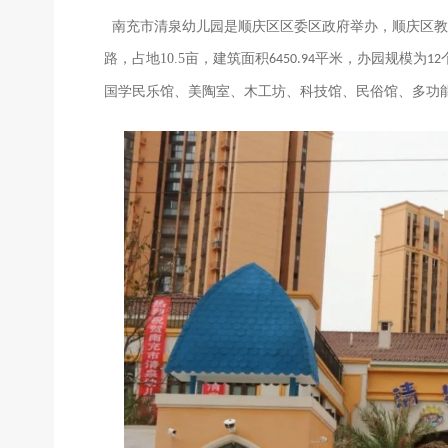
南充市清泉幼儿园是顺庆区区委区政府举办，顺庆区教
路，占地
10.5
亩，建筑面积
平米，办园规模为
6450.94
12
国学民乐馆、美陶室、木工坊、科技馆、民俗馆、多功