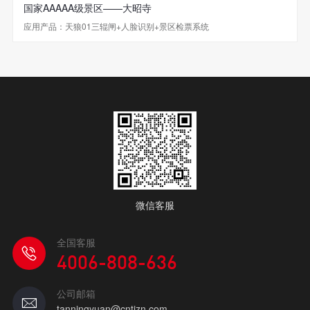
国家AAAAA级景区——大昭寺
应用产品：天狼01三辊闸+人脸识别+景区检票系统
微信客服
全国客服
4006-808-636
公司邮箱
tanningyuan@cntjzn.com