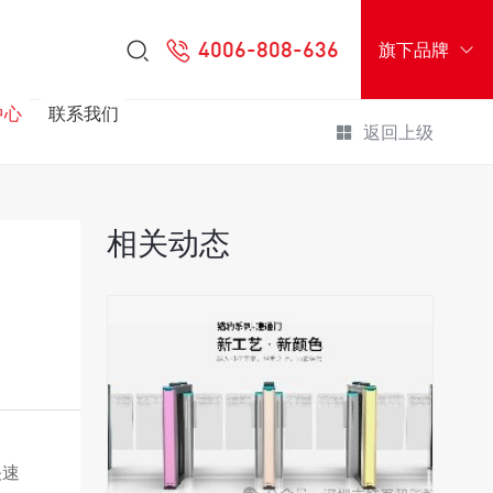
4006-808-636
旗下品牌
中心
联系我们
返回上级
相关动态
快速