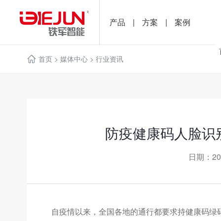
产品
|
方案
|
案例
首页
>
媒体中心
>
行业资讯
防疫健康码人脸识
日期：20
自疫情以来，全国各地的通行都要求持健康码绿码