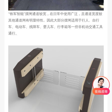
“
铁军智能
”
摆闸通道较宽
，
在
日常
中使用广泛，且
通道
宽度较
其他
通道闸有明显
特性。因此大部分摆闸
适用于
行人、自行
车
、
电动车、
残障车、婴儿车、行李箱等一些非机动交通工具
通行。