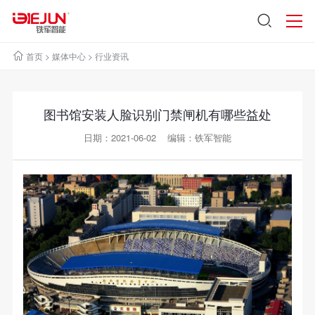
首页
>
媒体中心
>
行业资讯
图书馆安装人脸识别门禁闸机有哪些益处
日期：2021-06-02 编辑：铁军智能