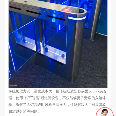
传统检票方式，运营成本大，且传统纸质票容易丢失，不易管
理，使用
“铁军智能”通道闸设备，不仅能够提升游客的入馆体
验，缓解了入馆高峰时段检售票压力，还能解决人工检票真伪
票难以分辨等问题。