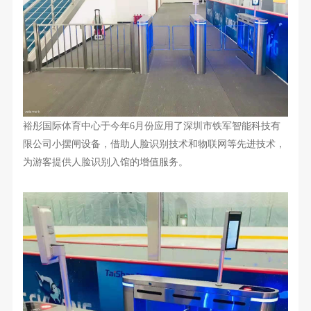
裕彤国际体育中心
于今年6月份应用了深圳市铁军智能科技有
限公司小摆闸设备，借助人脸识别技术和物联网等先进技术，
为游客提供人脸识别入馆的增值服务。