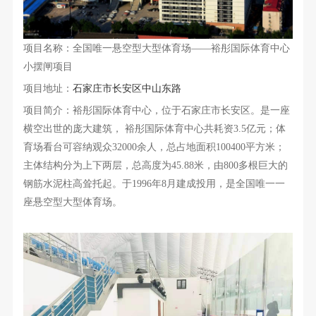
项目名称：
全国唯一悬空型大型体育场
——
裕彤国际体育中心
小摆闸项目
项目地址：
石家庄市长安区中山东路
项目简介：
裕彤国际体育中心，位于石家庄市长安区。是一座
横空出世的庞大建筑，
裕彤国际体育中心共耗资
3.5亿元
；
体
育场看台可容纳观众
32000余人
，
总占地面积
100400平方米
；
主体结构分为上下两层，总高度为
45.88米，由800多根巨大的
钢筋水泥柱高耸托起。于1996年8月建成投用，是全国唯一一
座悬空型大型体育场。