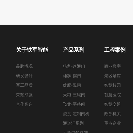
关于铁军智能
产品系列
工程案例
品牌概况
猎豹-速通门
商业楼宇
研发设计
雄狮-摆闸
景区场馆
军工品质
雄鹰-翼闸
智慧校园
荣耀成就
天狼-三辊闸
智慧医院
合作客户
飞龙-平移闸
智慧交通
虎贲-定制闸机
政务机关
通道汇系列
重点企业
人脸门禁终端