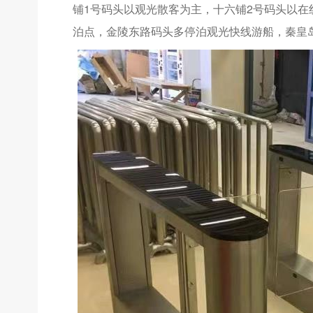
铺1号码头以观光散客为主，十六铺2号码头以在
泊点，金陵东路码头多停泊观光快线游船，秦皇