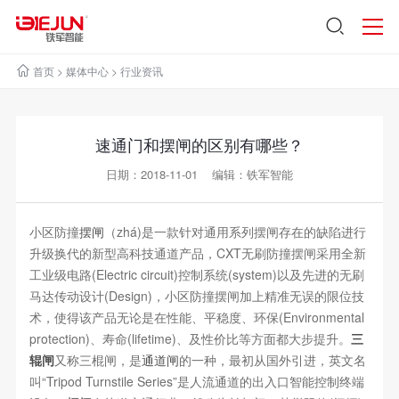
首页
>
媒体中心
>
行业资讯
速通门和摆闸的区别有哪些？
日期：2018-11-01 编辑：铁军智能
小区防撞
摆闸
（zhá)是一款针对通用系列摆闸存在的缺陷进行
升级换代的新型高科技通道产品，CXT无刷防撞摆闸采用全新
工业级电路(Electric circuit)控制系统(system)以及先进的无刷
马达传动设计(Design)，小区防撞摆闸加上精准无误的限位技
术，使得该产品无论是在性能、平稳度、环保(Environmental
protection)、寿命(lifetime)、及性价比等方面都大步提升。
三
辊闸
又称三棍闸，是
通道闸
的一种，最初从国外引进，英文名
叫“Tripod Turnstile Series”是人流通道的出入口智能控制终端