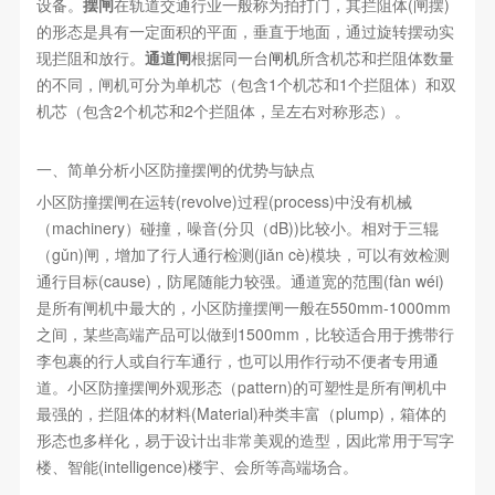
设备。
摆闸
在轨道交通行业一般称为拍打门，其拦阻体(闸摆)
的形态是具有一定面积的平面，垂直于地面，通过旋转摆动实
现拦阻和放行。
通道闸
根据同一台
闸机
所含机芯和拦阻体数量
的不同，闸机可分为单机芯（包含1个机芯和1个拦阻体）和双
机芯（包含2个机芯和2个拦阻体，呈左右对称形态）。
一、简单分析小区防撞摆闸的优势与缺点
小区防撞摆闸在运转(revolve)过程(process)中没有机械
（machinery）碰撞，噪音(分贝（dB))比较小。相对于三辊
（gǔn)闸，增加了行人通行检测(jiǎn cè)模块，可以有效检测
通行目标(cause)，防尾随能力较强。通道宽的范围(fàn wéi)
是所有闸机中最大的，小区防撞摆闸一般在550mm-1000mm
之间，某些高端产品可以做到1500mm，比较适合用于携带行
李包裹的行人或自行车通行，也可以用作行动不便者专用通
道。小区防撞摆闸外观形态（pattern)的可塑性是所有闸机中
最强的，拦阻体的材料(Material)种类丰富（plump)，箱体的
形态也多样化，易于设计出非常美观的造型，因此常用于写字
楼、智能(intelligence)楼宇、会所等高端场合。