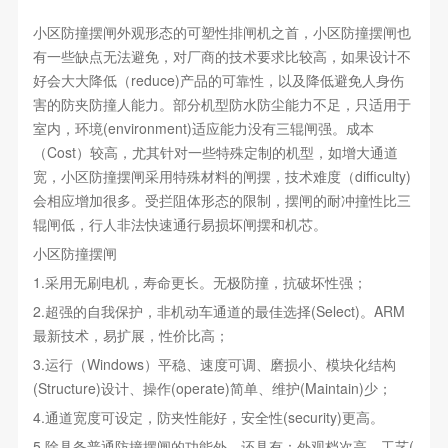
小区防撞摆闸外观形态的可塑性排闸机之首，小区防撞摆闸也
有一些缺点无法避免，对厂商的技术要求比较高，如果设计不
好会大大降低（reduce)产品的可靠性，以及降低避免人身伤
害的防夹防撞人能力。部分机型防水防尘能力不足，只适用于
室内，环境(environment)适应能力没有三辊闸强。成本
（Cost）较高，尤其针对一些特殊定制的机型，如增大通道
宽，小区防撞摆闸采用特殊材料的闸摆，技术难度（difficulty)
会相应增加很多。受拦阻体形态的限制，摆闸的耐冲撞性比三
辊闸低，行人非法快速通行易损坏闸摆和机芯。
小区防撞摆闸
1.采用无刷电机，寿命更长。无极防撞，抗破坏性强；
2.超强的自我保护，非机动车通道的最佳选择(Select)。ARM
最新技术，易扩展，性价比高；
3.运行（Windows）平稳、速度可调、磨损小、模块化结构
(Structure)设计、操作(operate)简单、维护(Maintain)少；
4.通道宽度可设定，防夹性能好，安全性(security)更高。
5.除具备普通防撞摆闸的功能外，还具有：外观档次高、工艺(