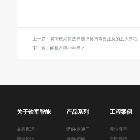
上一篇：
翼闸该如何选择选择翼闸需要注意的五大事项
下一篇：
闸机有哪些种类？
关于铁军智能
产品系列
工程案例
品牌概况
猎豹-速通门
商业楼宇
研发设计
雄狮-摆闸
景区场馆