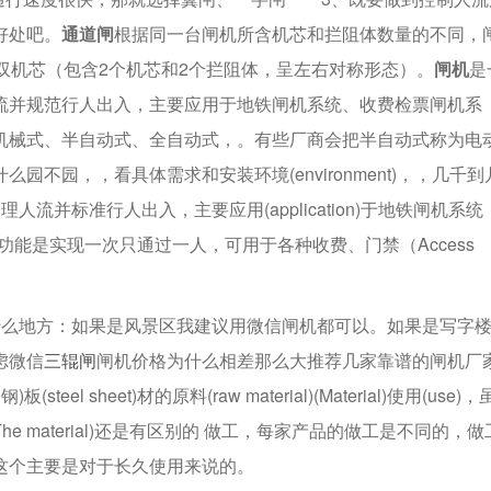
好处吧。
通道闸
根据同一台闸机所含机芯和拦阻体数量的不同，
双机芯（包含2个机芯和2个拦阻体，呈左右对称形态）。
闸机
是
流并规范行人出入，主要应用于地铁闸机系统、收费检票闸机系
机械式、半自动式、全自动式，。有些厂商会把半自动式称为电
不园，，看具体需求和安装环境(environment)，，几千到
理人流并标准行人出入，主要应用(application)于地铁闸机系统
e)的功能是实现一次只通过一人，可用于各种收费、门禁（Access
什么地方：如果是风景区我建议用微信闸机都可以。如果是写字
虑微信
三辊闸
闸机价格为什么相差那么大推荐几家靠谱的闸机厂
 sheet)材的原料(raw material)(Material)使用(use)，
e material)还是有区别的 做工，每家产品的做工是不同的，做
这个主要是对于长久使用来说的。