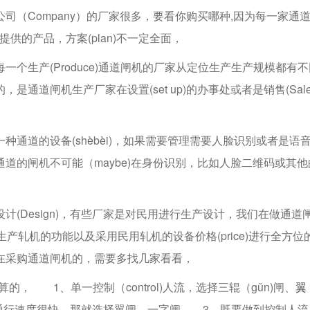
公司（Company）的厂家很多，要看你购买哪种,因为每一家通
提供的产品，方案(plan)不一定全面，
个生产(Produce)通道闸机的厂家从定位生产生产规模都有不
道闸机生产厂家在设置(set up)的办事处或者是销售(Sale
通道的设备(shèbèi)，如果需要管理需要人脸识别或者是语
道的闸机不可能（maybe)在身份识别，比如人脸二维码或其他
(Design)，有些厂家是对民用进行生产设计，我们在做通道
业生产轧机的功能以及采用民用轧机的设备价格(price)进行全方位
在采购通道闸机的，需要多找几家看看，
来算的， 1、单一控制（control)人流，选择三辊（gǔn)闸、
翼
通行速度很快，那就选择翼闸、一字闸 3、既要做到控制人流