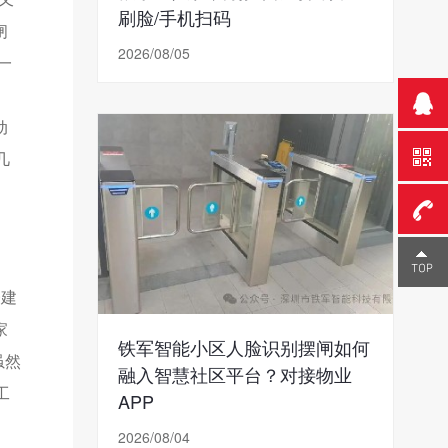
刷脸/手机扫码
闸
2026/08/05
一
动
几
0755-
楼建
23291
家
铁军智能小区人脸识别摆闸如何
虽然
融入智慧社区平台？对接物业
工
APP
2026/08/04