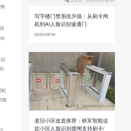
道闸
写字楼门禁系统升级：从刷卡闸
机到AI人脸识别速通门
同
2026/08/06
s)
音识
的
闸机
的衡
老旧小区改造推荐：铁军智能这
款小区人脸识别摆闸支持刷卡/
又