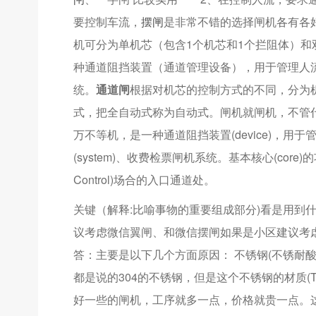
要控制车流，
摆闸
是非常不错的选择闸机各有各
机可分为单机芯（包含1个机芯和1个拦阻体）和
种通道阻挡装置（通道管理设备），用于管理人
统。
通道闸
根据对机芯的控制方式的不同，分为
式，把全自动式称为自动式。闸机就闸机，不管什么园
万不等机，是一种通道阻挡装置(device)，用于管
(system)、收费检票闸机系统。基本核心(cor
Control)场合的入口通道处。
关键（解释:比喻事物的重要组成部分)看是用到
议考虑微信翼闸、和微信摆闸如果是小区建议考
答：主要是以下几个方面原因： 不锈钢(不锈耐酸钢)板(steel
都是说的304的不锈钢，但是这个不锈钢的材质(Th
好一些的闸机，工序就多一点，价格就贵一点。