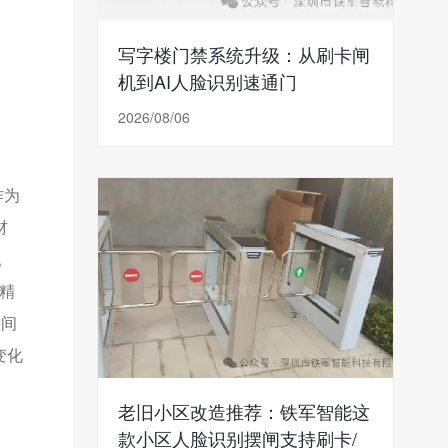
写字楼门禁系统升级：从刷卡闸
机到AI人脸识别速通门
2026/08/06
作为
材
。
（精
时间
变化
老旧小区改造推荐：铁军智能这
款小区人脸识别摆闸支持刷卡/