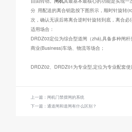
自由转动。
闸机
其最基本最核心的功能是实现一
分 用配送的离合钥匙按下图所示，顺时针旋转(ro
次，确认无误后将离合逆时针旋转到底，离合必
适用场合：
DRDZ03定位为综合型道闸（zhá),具备多
商业(Business)车场、物流等场合；
DRDZ02、DRDZ01为专业型,定位为专业
上一篇：
闸机门禁摆闸的系统
下一篇：
通道闸和道闸有什么区别？