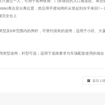
次只通过一人，可用于各种收费、门禁场合的入口通道处。离合
tate)离合至分离位置，然后用手摆动闸杆从竖起到水平来回1～
须完全合上
种闸杆类型及6米范围内的闸杆，可替代现有的道闸；适用于小区、大
配套使用类型道闸，杆型可选；适用于道路要求与车场配套使用的场合
返回上