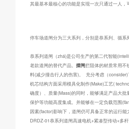
其最基本最核心的功能是实现一次只通过一人，
停车场道闸分为三大系列，分别是恭系列、循系列
恭系列道闸（zhá)是公司生产的第二代智能(intel
老款道闸的替代产品。
摆闸
拦阻体的材质常用不
料(减少撞击行人的伤害)。 充分考虑（conside
机芯结构方面采用模具化制作(Make)工艺( techn
确度）、质量(Mass)的同时，能够满足产品大批量
保护等功能高度集成。并能够在一定负载范围(fàn
因素(factor)影响下，道闸仍可具备正常的运行能
DRDZ-01恭系列道闸高速电机+紧凑型传动+