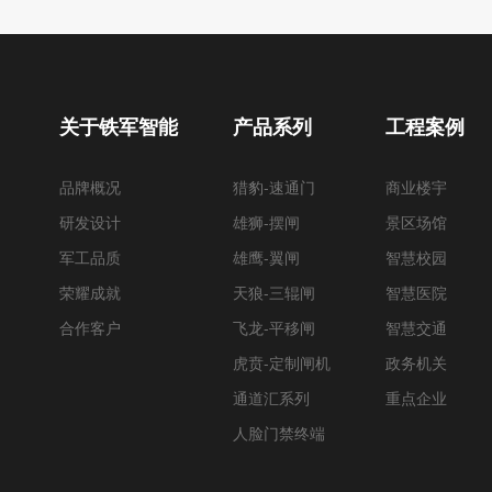
关于铁军智能
产品系列
工程案例
品牌概况
猎豹-速通门
商业楼宇
研发设计
雄狮-摆闸
景区场馆
军工品质
雄鹰-翼闸
智慧校园
荣耀成就
天狼-三辊闸
智慧医院
合作客户
飞龙-平移闸
智慧交通
虎贲-定制闸机
政务机关
通道汇系列
重点企业
人脸门禁终端