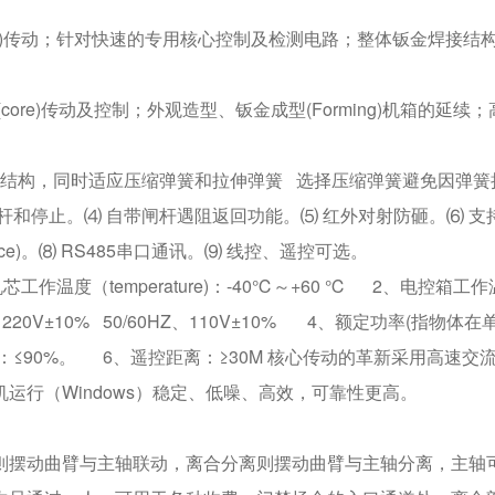
ore)传动；针对快速的专用核心控制及检测电路；整体钣金焊接结
ore)传动及控制；外观造型、钣金成型(Forming)机箱的延续；
芯结构，同时适应压缩弹簧和拉伸弹簧 选择压缩弹簧避免因弹簧
杆和停止。⑷ 自带闸杆遇阻返回功能。⑸ 红外对射防砸。⑹ 支
ace)。⑻ RS485串口通讯。⑼ 线控、遥控可选。
机芯工作温度（temperature)：-40℃～+60 ℃ 2、电控箱工作
y)：220V±10% 50/60HZ、110V±10% 4、额定功率(指物体在
：≤90%。 6、遥控距离：≥30M 核心传动的革新采用高速交
运行（Windows）稳定、低噪、高效，可靠性更高。
则摆动曲臂与主轴联动，离合分离则摆动曲臂与主轴分离，主轴