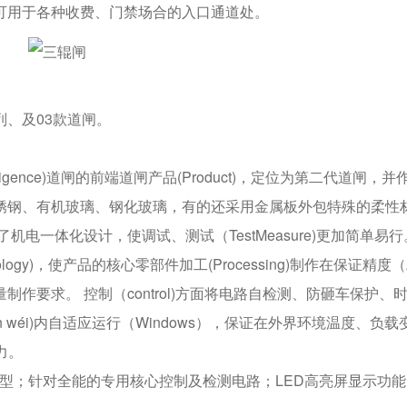
可用于各种收费、门禁场合的入口通道处。
、及03款道闸。
ligence)道闸的前端道闸产品(Product)，定位为第二代道闸，并
锈钢、有机玻璃、钢化玻璃，有的还采用金属板外包特殊的柔性
r)了机电一体化设计，使调试、测试（TestMeasure)更加简单易行
ology)，使产品的核心零部件加工(Processing)制作在保证精度
制作要求。 控制（control)方面将电路自检测、防砸车保护、
 wéi)内自适应运行（Windows），保证在外界环境温度、负载
力。
多杆型；针对全能的专用核心控制及检测电路；LED高亮屏显示功能