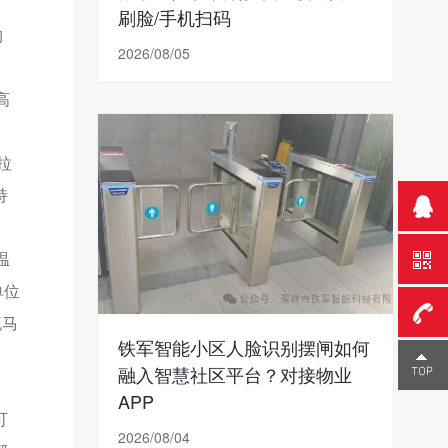
刷脸/手机扫码
构
2026/08/05
高
拉
持
温
单位
流马
铁军智能小区人脸识别摆闸如何
0755-
融入智慧社区平台？对接物业
APP
23291
可
2026/08/04