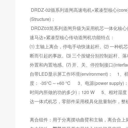
DRDZ-02循系列道闸高速电机+紧凑型核心(c
(Structure)；
DRDZ03简系列道闸升级为采用机芯一体化核心(c
速马达+紧凑型核心传动道闸机功能特点：
⑴ 主轴上离合，停电手动快速起杆。⑵ 一种机
断而引起的事故。⑶ 三个按键分别控制起杆、落
外置和内置地感。⑺ 开、关、停控制接口(interf
自带LED显示屏工作环境(environment)： 1、
度： -35℃～+60 ℃ 3、电源(power suppl
时间内所做的功的多少)：120 W 5、相对湿度
达一体式机芯，零部件采用模具化批量制作，整机
离合组件：用于分离摆动曲臂和主轴，离合合上