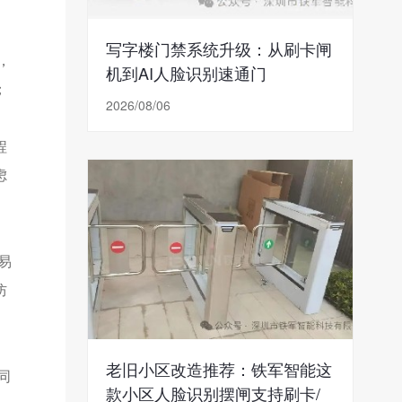
写字楼门禁系统升级：从刷卡闸
，
机到AI人脸识别速通门
；
2026/08/06
程
虑
易
防
老旧小区改造推荐：铁军智能这
同
款小区人脸识别摆闸支持刷卡/