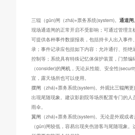
三辊（gǔn)闸（zhá)+票务系统(system)。
通道闸
现场通道闸的正常开启不受影响；可通过管理主
可提供各种事件数据报表，包括持卡人出入事件
录；事件记录应包括如下内容：允许通行、拒绝
控制等；系统具有特殊记忆体保护装置，门禁编
（consider)的
闸机
，无论从性能、安全性(secu
宜，露天场所也可以使用。
摆闸
（zhá)+票务系统(system)。外观比
三辊闸
更
出现尾随现象。建议影剧院等场所配置专门的人
雨伞。
翼闸
（zhá)+票务系统(system)。无论是外观或者是
（gǔn)闸较低，容易出现夹伤游客与尾随现象。