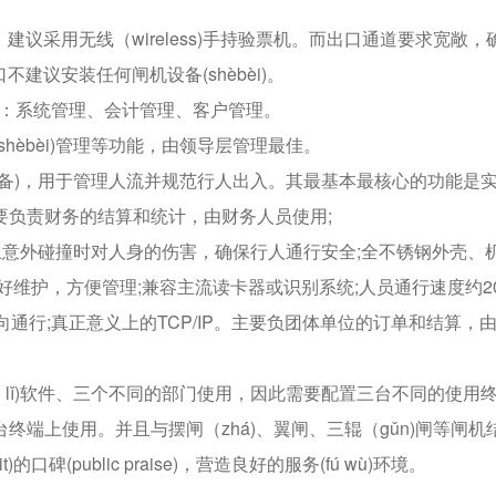
建议采用无线（wireless)手持验票机。而出口通道要求宽敞，
口不建议安装任何闸机设备(shèbèi)。
三大管理：系统管理、会计管理、客户管理。
hèbèi)管理等功能，由领导层管理最佳。
设备)，用于管理人流并规范行人出入。其最基本最核心的功能是
要负责财务的结算和统计，由财务人员使用;
意外碰撞时对人身的伤害，确保行人通行安全;全不锈钢外壳、
好维护，方便管理;兼容主流读卡器或识别系统;人员通行速度约2
双向通行;真正意义上的TCP/IP。主要负团体单位的订单和结算，
n lǐ)软件、三个不同的部门使用，因此需要配置三台不同的使用
端上使用。并且与摆闸（zhá)、翼闸、三辊（gǔn)闸等闸机
(public praise)，营造良好的服务(fú wù)环境。