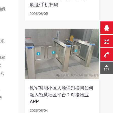
刷脸/手机扫码
确保
2026/08/05
实现
机箱
0
0755-
由营
23291
铁军智能小区人脸识别摆闸如何
终
融入智慧社区平台？对接物业
结
APP
2026/08/04