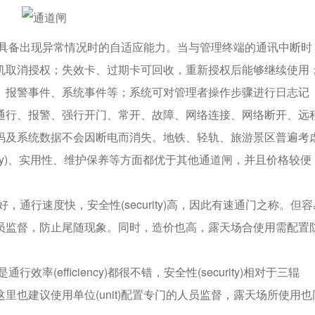
具备出现异常情况时的自适应能力。当与管理终端的通讯中断时
机取消授权；失效卡、过期卡可回收，重新授权后能够继续使用
、报警事件、系统事件等；系统可对管理者操作步骤进行日志记
通行、报警、强行开门、常开、故障、网络连接、网络断开、远
码及系统数据不会因断电而消失。地铁、轻轨、旅游景区普遍考
rity)、实用性、维护保养等方面都优于其他通道闸，并且价格较便
好，通行速度快，安全性(security)高，因此有速通门之称。但容
员监督，防止尾随现象。同时，造价也高，露天场合使用需配置
通行效率(efficiency)都很不错，安全性(security)相对于三辊
这里也建议使用单位(unit)配置专门的人员监督，露天场所使用也