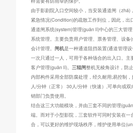
样需要有防雨伞的保护。
由于影剧院入口空间较小，当安装通道闸（zhá)，
紧急情况(Condition)的疏散工作到位，因此，出
通道闸系统(system)管理(guǎn lǐ)中心的
系统管理。主要负责用户管理、票务管理、设备(s
会计管理。
闸机
是一种通道阻挡装置(通道管理
一次只通过一人，可用于各种场合的出入口。主
客户管理(guǎn lǐ)。
三辊闸
整机无棱角设计，防止
内部构件采用全部防腐处理，经久耐用;易控制，
人/分钟（正常） 30人/分钟（快速）,可单向或
销部门负责使用。
结合这三大功能模块，并由三套不同的管理(guǎ
端。而对于小型影院，三套软件可同时安装在一台终
合，可以更好的维护现场秩序，维护使用单位(unit)的口碑