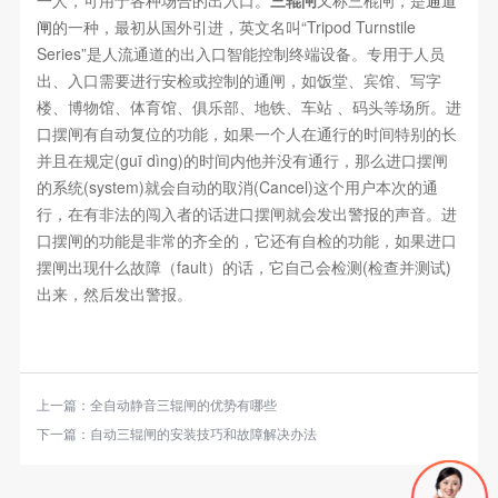
一人，可用于各种场合的出入口。
三辊闸
又称三棍闸，是
通道
闸
的一种，最初从国外引进，英文名叫“Tripod Turnstile
Series”是人流通道的出入口智能控制终端设备。专用于人员
出、入口需要进行安检或控制的通闸，如饭堂、宾馆、写字
楼、博物馆、体育馆、俱乐部、地铁、车站 、码头等场所。进
口摆闸有自动复位的功能，如果一个人在通行的时间特别的长
并且在规定(guī dìng)的时间内他并没有通行，那么进口摆闸
的系统(system)就会自动的取消(Cancel)这个用户本次的通
行，在有非法的闯入者的话进口摆闸就会发出警报的声音。进
口摆闸的功能是非常的齐全的，它还有自检的功能，如果进口
摆闸出现什么故障（fault）的话，它自己会检测(检查并测试)
出来，然后发出警报。
上一篇：
全自动静音三辊闸的优势有哪些
下一篇：
自动三辊闸的安装技巧和故障解决办法