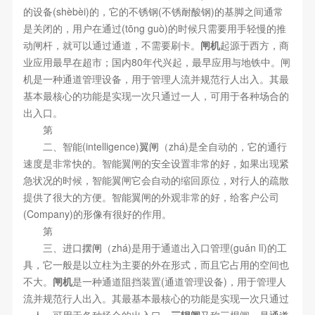
的设备(shèbèi)的，它的不锈钢(不锈耐酸钢)的基脚之间通常
是关闭的，用户在通过(tōng guò)的时候只需要用手轻慢的推
动闸杆，就可以通过通道，不需要刷卡。
闸机
起源于西方，商
业应用最早在超市；国内80年代兴起，最早应用与地铁中。闸
机是一种通道管理设备，用于管理人流并规范行人出入。其最
基本最核心的功能是实现一次只通过一人，可用于各种场合的
出入口。
第
二、智能(intelligence)
翼闸
（zhá)是全自动的，它的通行
速度是非常快的。智能翼闸的安全设置非常的好，如果出现紧
急状况的时候，智能翼闸它会自动的缩回原位，对行人的疏散
提供了很大的方便。智能翼闸的外观非常的好，给客户公司
(Company)的形像有很好的作用。
第
三、进口
摆闸
（zhá)是用于通道出入口管理(guǎn lǐ)的工
具，它一般是以立柱为主要的外在形式，而且它占用的空间也
不大。
闸机
是一种通道阻挡装置(通道管理设备)，用于管理人
流并规范行人出入。其最基本最核心的功能是实现一次只通过