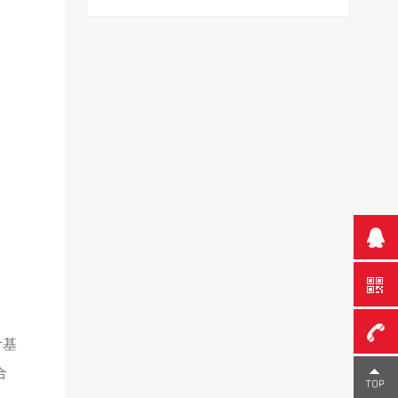
计基
合
0755-