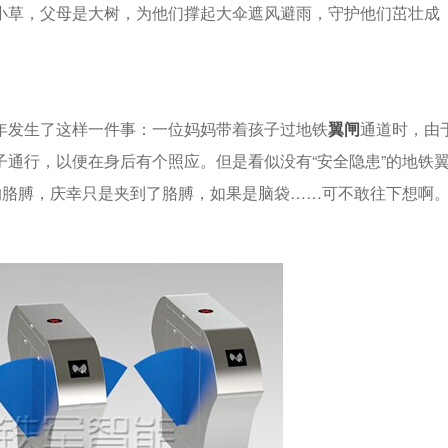
小草，父母是大树，为他们撑起大伞遮风避雨，守护他们茁壮成
发生了这样一件事：一位妈妈带着孩子过地铁
翼闸
通道时，由
通行，以便在身后有个照应。但是看似没有“安全隐患”的地铁
的胳膊，庆幸只是夹到了胳膊，如果是脑袋……可不敢往下想啊