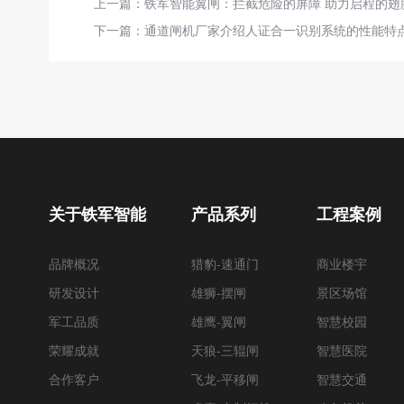
上一篇：
铁军智能翼闸：拦截危险的屏障 助力启程的翅
下一篇：
通道闸机厂家介绍人证合一识别系统的性能特
关于铁军智能
产品系列
工程案例
品牌概况
猎豹-速通门
商业楼宇
研发设计
雄狮-摆闸
景区场馆
军工品质
雄鹰-翼闸
智慧校园
荣耀成就
天狼-三辊闸
智慧医院
合作客户
飞龙-平移闸
智慧交通