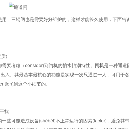
使用，
三辊闸
也是需要好好维护的，这样才能长久使用，下面告
质)
考虑（consider)到
闸机
的怕水怕潮特性。
闸机
是一种通道
人出入。其最基本最核心的功能是实现一次只通过一人，可用于
ntion)到这个小细节的。
的干扰
能造成设备(shèbèi)不正常运行的因素(factor)，避免其