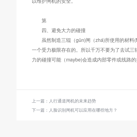
以维护闸机的安全。
第
四、避免大力的碰撞
虽然制造三辊（gǔn)闸（zhá)所使用的材料(M
一个受力极限存在的。所以千万不要为了去试三
力的碰撞可能（maybe)会造成内部零件或线路
上一篇：
人行通道闸机的未来趋势
下一篇：
人脸识别闸机可以应用在哪些地方？