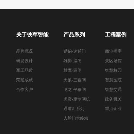
关于铁军智能
产品系列
工程案例
品牌概况
猎豹-速通门
商业楼宇
研发设计
雄狮-摆闸
景区场馆
军工品质
雄鹰-翼闸
智慧校园
荣耀成就
天狼-三辊闸
智慧医院
合作客户
飞龙-平移闸
智慧交通
虎贲-定制闸机
政务机关
通道汇系列
重点企业
人脸门禁终端