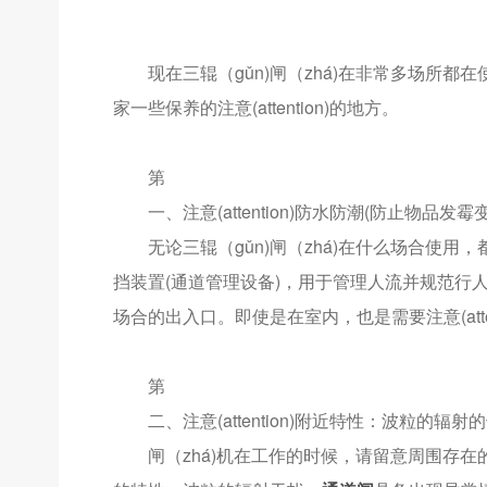
现在三辊（gǔn)闸（zhá)在非常多场所都在
家一些保养的注意(attention)的地方。
第
一、注意(attention)防水防潮(防止物品发霉变
无论三辊（gǔn)闸（zhá)在什么场合使用，都需要
挡装置(通道管理设备)，用于管理人流并规范行
场合的出入口。即使是在室内，也是需要注意(atte
第
二、注意(attention)附近特性：波粒的辐射
闸（zhá)机在工作的时候，请留意周围存在的一些可