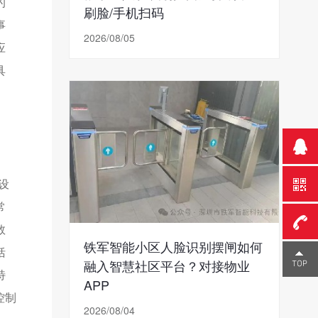
的
刷脸/手机扫码
事
2026/08/05
应
具
设
常
数
铁军智能小区人脸识别摆闸如何
括
0755-
融入智慧社区平台？对接物业
特
APP
23291
控制
2026/08/04