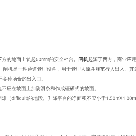
下方的地面上筑起50mm的安全档台。
闸机
起源于西方，商业应
中。闸机是一种通道管理设备，用于管理人流并规范行人出入。其
于各种场合的出入口。
也不应在坡面上加防滑条和作成礓礤式的坡面。
ifficult)的地段。升降平台的净面积不应小于1.50mX1.00