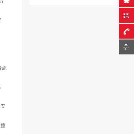
方
置
0755-
23291
设施
方
则应
碰撞