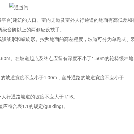
和升降平台)建筑的入口、室内走道及室外人行通道的地面有高低差和
两级台阶以上的两侧应设扶手。
计成弧线形和螺旋形。按照地面的高差程度，坡道可分为单跑式、
.50m。在坡道起点及终点应留有深度不小于1.50m的轮椅缓冲地
道的坡道宽度不应小于1.00m，室外通路的坡道宽度不应小于
外人行通路坡道的坡度不应大于1/16。
表1.1的规定(guī dìng)。