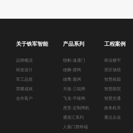
关于铁军智能
产品系列
工程案例
品牌概况
猎豹-速通门
商业楼宇
研发设计
雄狮-摆闸
景区场馆
军工品质
雄鹰-翼闸
智慧校园
荣耀成就
天狼-三辊闸
智慧医院
合作客户
飞龙-平移闸
智慧交通
虎贲-定制闸机
政务机关
通道汇系列
重点企业
人脸门禁终端