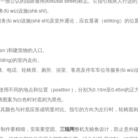
认的国际通用(kokusai street)标志。它指引残疾人行进的
 wù)设施(shè shī)。
fú wù)设施(shè shī)及室外通论，应在显著（striking）的位
tion )和建筑物的入口。
ding)的室内走向。
电梯、电话、轮椅席、厕所、浴室、客房及停车车位等服务(fú wù)
据使用不同的地点和位置（position )，分别为0.10m至0.45m的正
椅图案为白色时衬底则为黑色。
，其颜色与衬底应形成明显对比。指引的方向为左行时，轮椅面
适中，制作要精细，安装要坚固。
三辊闸
整机无棱角设计，防止意外