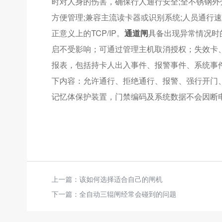
时对人身的伤害，确保行人通行安全;全不锈钢外
方便管理;兼容主流读卡器或识别系统;人员通行速度
正意义上的TCP/IP。
通道闸
具备出现异常情况时
启不受影响；可通过管理主机取消授权；失效卡
报表，包括持卡人出入事件、报警事件、系统事
下内容：允许通行、拒绝通行、报警、强行开门
记忆体保护装置，门禁编码及系统数据不会因断
上一篇：
该如何选择适合自己的闸机
下一篇：
全自动三辊闸经常会碰到的问题