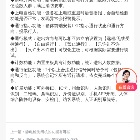
◆断电开闸功能：断电时系统会自动打开翼门成敞开状态，方
便疏散人群，满足消防要求。
◆上电自检功能：设备在上电或重启时语音播报，会自动检测
功能是否正常，发现异常会报警提示。
◆通行指示功能：箱体前端安装LED指示通行状态和通行方
向，提示行人。
◆通行模式：进出方向都可以相互独立的设置为【远程/无线受
控通行】、【自由通行】、【禁止通行】、【只许进不许
出】、【只许出不许进】可视化主板，可根据实际需要进行调
试。
◆计数功能：内置主板具有计数功能，统计进出人数数据。
◆通行记忆功能：2个以上合法通行信号同时给予时（包括同
向和反向），系统会记忆所有通行请求，依次完成每个通行动
作。
◆扩展功能：可外接ID、IC卡，指纹识别、人脸识别、指静脉
识别、二维码、条码识别、身份证识别、手机APP开闸、人体
综合防静电设备、安检门、访客系统、人证识别系统等。
上一篇：
静电检测闸机的功能有哪些
下一篇：
摆闸作为常用的景区闸机的优势