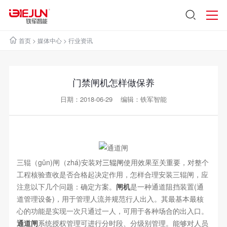
首页
>
媒体中心
>
行业资讯
门禁闸机怎样做保养
日期：2018-06-29 编辑：铁军智能
三辊（gǔn)闸（zhá)安装对
三辊闸
使用效果至关重要，对整个
工程核验查收是否合格起决定作用，怎样合理安装三辊闸，应
注意以下几个问题：确定方案。
闸机
是一种通道阻挡装置(通
道管理设备)，用于管理人流并规范行人出入。其最基本最核
心的功能是实现一次只通过一人，可用于各种场合的出入口。
通道闸
系统授权管理可进行分时段、分级别管理。能够对人员