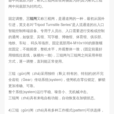
器中间底部为好，桥式三辊闸应在两侧面为好(因为桥式三辊
闸中间底部为封闭式)。
固定调整。
三辊闸
又称三棍闸，是通道闸的一种，最初从国外
引进，英文名叫“Tripod Turnstile Series”是人流通道的出入口
智能控制终端设备。专用于人员出、入口需要进行安检或控制
的通闸，如饭堂、宾馆、写字楼、博物馆、体育馆、俱乐部、
地铁、车站 、码头等场所。固定底部用4-M10x100的膨胀螺
丝固定，不能摇摆，整机水平，外观整体一致，(固定前最好
用细线拉直线，纵横向一致)，三辊闸与三辊闸之间采用串联
方式，逐一调整，直到能正常使用。
三辊（gǔn)闸（zhá)采用独特（释义:特有的、特别的)的不完
全齿轮（Gear）传动系统(system)，使闸机在零位锁定、解锁
更加准确、可靠。
整个系统(system)运行平稳、噪音小、无机械冲击。
三辊闸（zhá)具有来电自检功能，自动恢复在加锁状态。
4)三辊（gǔn)闸（zhá)具有多种工作模式(pattern)可供选择，