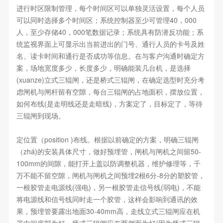
进行时区限制管理，每个时间区可以单独灵活设置，每个人员
可以同时选择多个时间区；系统控制器至少可管理40，000
人，至少存储40，000笔数据记录；系统具有防潜反功能；系
统监视界面上可显示出当前进出的门号、通行人员的卡号及姓
名、读卡时间和通行是否成功等信息。在与客户沟通时确定方
案，场地宽度多少，长度多少，明确能装几台机，是选择
(xuanze)立式三辊闸，还是桥式三辊闸，在确定选型时充分考
虑闸机与闸杆留有空隙，每台三辊闸的占地面积，摆放位置，
如何布线(是走明线还是走暗线)，方案定了，目标定了，等待
三辊闸到现场。
定位置（position )布线。根据以前确定的方案，明确三辊闸
（zhá)的安装具体尺寸，做好预埋管，闸机与闸机之间留50-
100mm的间隙，能打开上盖以防调整机器，维护修理等，千
万不能不留空隙，闸机与闸机之间预埋2根6分-8分的塑胶管，
一根胶管走电源线(强电)，另一根胶管走信号线(弱电)，不能
将电源线和信号线同时走一个胶管，这样会影响到通讯的效
果，预埋管要露出地面30-40mm高，走线立式三辊闸应在机