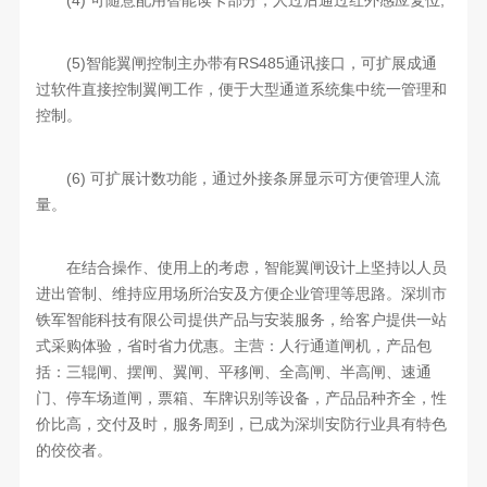
(4) 可随意配用智能读卡部分，人过后通过红外感应复位;
(5)智能翼闸控制主办带有RS485通讯接口，可扩展成通
过软件直接控制翼闸工作，便于大型通道系统集中统一管理和
控制。
(6) 可扩展计数功能，通过外接条屏显示可方便管理人流
量。
在结合操作、使用上的考虑，智能翼闸设计上坚持以人员
进出管制、维持应用场所治安及方便企业管理等思路。深圳市
铁军智能科技有限公司提供产品与安装服务，给客户提供一站
式采购体验，省时省力优惠。主营：人行通道闸机，产品包
括：三辊闸、摆闸、翼闸、平移闸、全高闸、半高闸、速通
门、停车场道闸，票箱、车牌识别等设备，产品品种齐全，性
价比高，交付及时，服务周到，已成为深圳安防行业具有特色
的佼佼者。