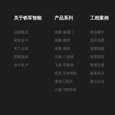
关于铁军智能
产品系列
工程案例
品牌概况
猎豹-速通门
商业楼宇
研发设计
雄狮-摆闸
景区场馆
军工品质
雄鹰-翼闸
智慧校园
荣耀成就
天狼-三辊闸
智慧医院
合作客户
飞龙-平移闸
智慧交通
虎贲-定制闸机
政务机关
通道汇系列
重点企业
人脸门禁终端