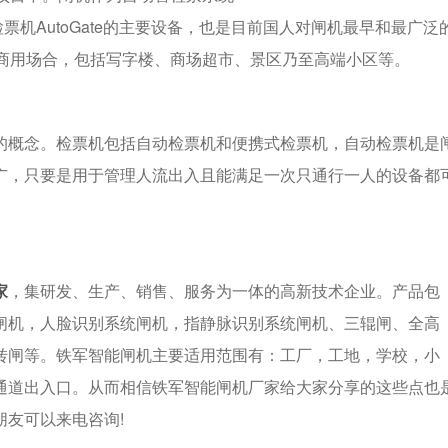
tem)中的自动检票机AutoGate的主要设备，也是目前国人对闸机最早和最广
和商用场合，包括写字楼、商场超市、景区乃至高端小区等。
概念。检票机包括自动检票机和便携式检票机，自动检票机是
广，只要是用于管理人流出入且能满足一次只通行一人的设备都
家
，集研发、生产、销售、服务为一体的高新技术企业。产品包
闸机，人脸识别系统闸机，指静脉识别系统闸机、三辊闸、全高
转闸等。铁军智能闸机主要适用范围有：工厂，工地，学校，小
通道出入口。从而相信铁军智能闸机厂家给大家分享的这些点也
友可以来电咨询!