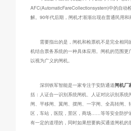
AFC(AutomaticFareCollectionsys
解。90年代后期，闸机才渐渐出现在普通民用
需要指出的是，闸机和检票机不是完全相同的
机结合票务系统的一种具体应用。闸机的范围更
以视为广义的闸机。
深圳铁军智能是一家专注于安防通道
闸机厂
括：人证合一识别系统闸机、人证对比识别系统
闸、平移闸、翼闸、摆闸、一字闸、全高转闸、
区，车站，医院，景区，商场……等等安全防护
有一定的道理的，同时如果想要购买通道闸机的朋