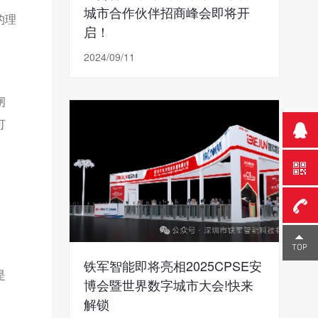
城市合作伙伴招商峰会即将开
泛的理
启！
2024/09/11
闸
可
0755-
铁军智能即将亮相2025CPSE安
是
23291
博会暨世界数字城市大会!快来
解锁