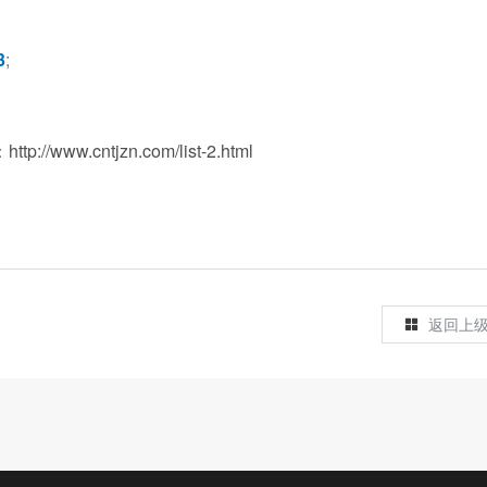
3
;
：
http://www.cntjzn.com/list-2.html
返回上