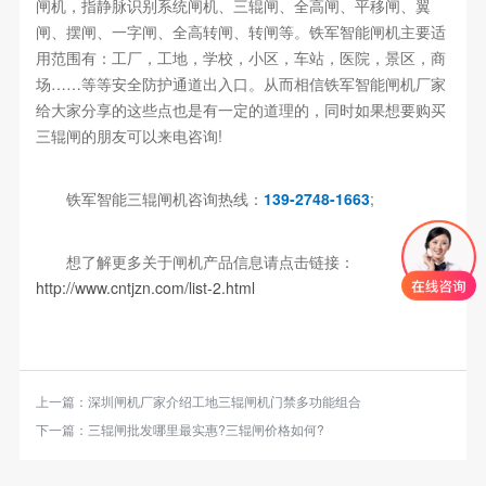
闸机，指静脉识别系统闸机、三辊闸、全高闸、平移闸、翼
闸、摆闸、一字闸、全高转闸、转闸等。铁军智能闸机主要适
用范围有：工厂，工地，学校，小区，车站，医院，景区，商
场……等等安全防护通道出入口。从而相信铁军智能闸机厂家
给大家分享的这些点也是有一定的道理的，同时如果想要购买
三辊闸的朋友可以来电咨询!
铁军智能三辊闸机咨询热线：
139-2748-1663
;
想了解更多关于闸机产品信息请点击链接：
http://www.cntjzn.com/list-2.html
上一篇：
深圳闸机厂家介绍工地三辊闸机门禁多功能组合
下一篇：
三辊闸批发哪里最实惠?三辊闸价格如何?