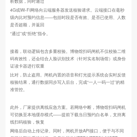
析数据，同时通过
4G或Wi-Fi网络向云端服务器发送核验请求。云端接口在毫秒
级内比对预约信息——包括时段是否有效、是否已使用、人数
是否超额，并返回
“
通过”或“拒绝”指令。
接着，联动逻辑包含多重校验。博物馆扫码闸机不仅校验二维
码有效性，还会结合人脸识别技术（针对实名制场馆）或身份
证读卡器进行双重
比对，防止盗用。闸机内置的语音和灯光提示系统会实时反馈
核验结果，通行数据同步写入后台，完成“一人一码一过”的精
准管控。
此外，厂家提供离线应急方案。若网络中断，博物馆扫码闸机
可切换至本地缓存模式——提前下载当日预约白名单，支持离
线扫码核验，恢复
网络后自动上传记录。同时，闸机开放API接口，便于与不同