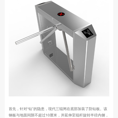
首先，针对“钻”的隐患，现代三辊闸在底部加装了防钻板。该
钢板与地面间隙不超过10厘米，并延伸至辊杆旋转半径内侧，