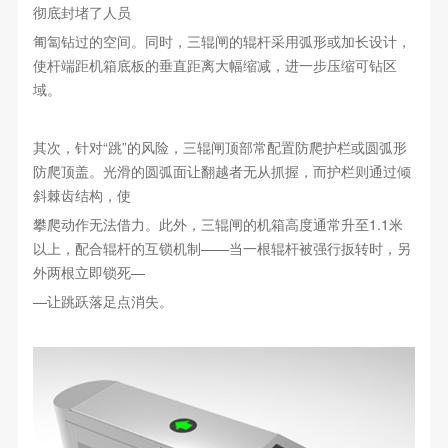
彻底封堵了人员
匍匐钻过的空间。同时，三辊闸的辊杆采用弧形或加长设计，
使杆端距机箱底板的垂直距离大幅缩减，进一步压缩可钻区
域。
其次，针对“跳”的风险，三辊闸顶部常配置防爬护栏或圆弧形
防爬顶盖。光滑的圆弧面让翻越者无从抓握，而护栏则通过倾
斜棘齿结构，使
攀爬动作无法借力。此外，三辊闸的机箱高度通常升至1.1米
以上，配合辊杆的互锁机制——当一根辊杆被强行扳转时，另
外两根立即锁死—
—让跳跃落足点消失。