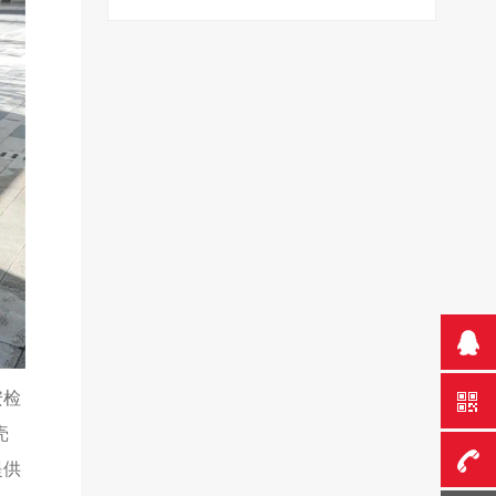
安检
壳
提供