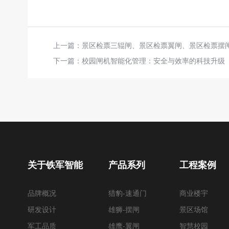
上一篇：
景区检票三辊闸、景区检票翼闸、景区检票摆
下一篇：
校园闸机智能化管理：安全与效率的科技升级
关于铁军智能
产品系列
工程案例
品牌概况
猎豹-速通门
商业楼宇
研发设计
雄狮-摆闸
景区场馆
军工品质
雄鹰-翼闸
智慧校园