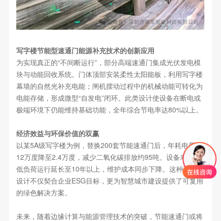
写字楼节能型速通门能源补充技术的创新应用
为实现真正的“不间断运行”，部分高端速通门集成光伏发电模
块与动能回收系统。门体顶部安装柔性太阳能板，利用写字楼
幕墙的自然光补充电能；闸机摆动过程中的机械动能可转化为
电能存储，形成微型“自发电”闭环。此类设计使设备在断电或
极端环境下仍能维持基础功能，全年综合节电率达80%以上。
经济效益与环保价值的双赢
以某5A级写字楼为例，替换200套节能速通门后，年耗电量从
12万度降至2.4万度，减少二氧化碳排放约95吨。设备寿命因
低负荷运行延长至10年以上，维护成本同步下降。这种可持续
设计不仅契合企业ESG目标，更为智慧城市建设提供了可复用
的绿色解决方案。
未来，随着边缘计算与能源管理技术的突破，节能速通门或将