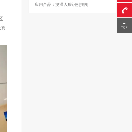
应用产品：测温人脸识别摆闸
区
0755-
优秀
23291