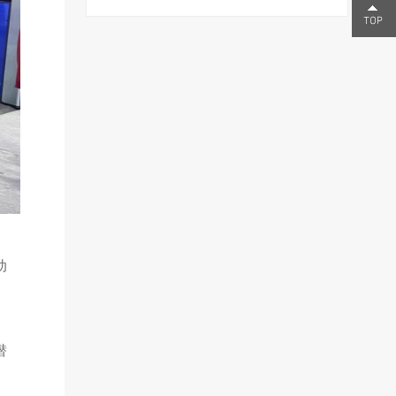
0755-
23291
动
潜