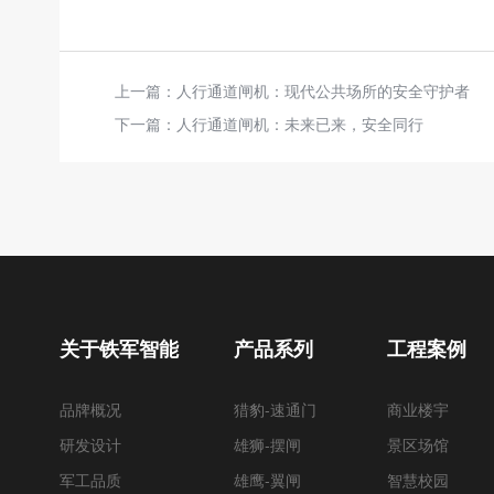
上一篇：
人行通道闸机：现代公共场所的安全守护者
下一篇：
人行通道闸机：未来已来，安全同行
关于铁军智能
产品系列
工程案例
品牌概况
猎豹-速通门
商业楼宇
研发设计
雄狮-摆闸
景区场馆
军工品质
雄鹰-翼闸
智慧校园