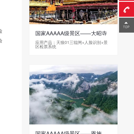
0755-
脸
国家AAAAA级景区——大昭寺
23291
验
应用产品：天狼01三辊闸+人脸识别+景
区检票系统
国家AAAAA级景区——恩施大峡谷