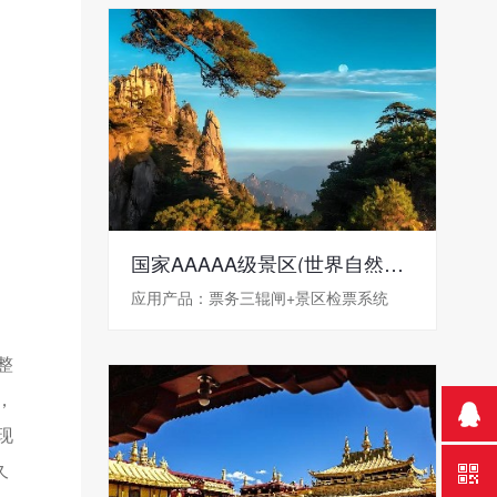
国家AAAAA级景区(世界自然遗产)——三清山
应用产品：票务三辊闸+景区检票系统
整
，
现
久