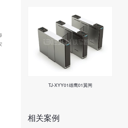
每
安
TJ-XYY01雄鹰01翼闸
相关案例