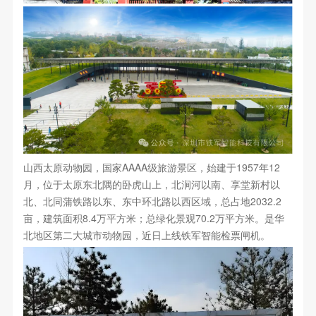
山西太原动物园，国家AAAA级旅游景区，始建于1957年12
月，位于太原东北隅的卧虎山上，北涧河以南、享堂新村以
北、北同蒲铁路以东、东中环北路以西区域，总占地2032.2
亩，建筑面积8.4万平方米；总绿化景观70.2万平方米。是华
北地区第二大城市动物园，近日上线铁军智能检票闸机。