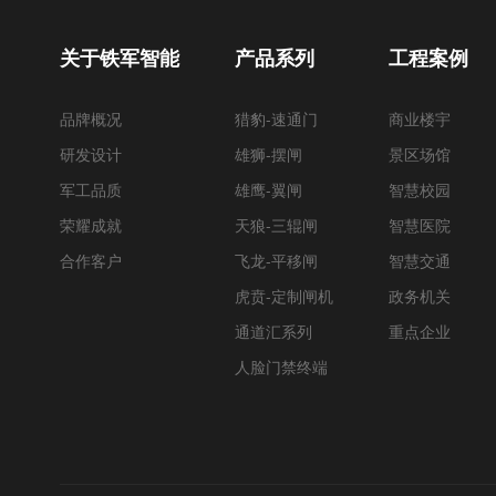
关于铁军智能
产品系列
工程案例
品牌概况
猎豹-速通门
商业楼宇
研发设计
雄狮-摆闸
景区场馆
军工品质
雄鹰-翼闸
智慧校园
荣耀成就
天狼-三辊闸
智慧医院
合作客户
飞龙-平移闸
智慧交通
虎贲-定制闸机
政务机关
通道汇系列
重点企业
人脸门禁终端