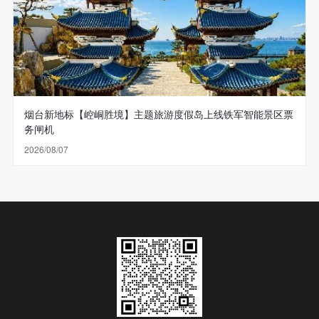
烟台新地标【崆峒胜境】主题旅游度假岛上线铁军智能景区票
务闸机
2026/08/07