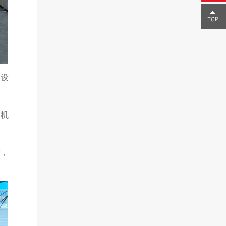
0755-
23291
保设
闸机
度，