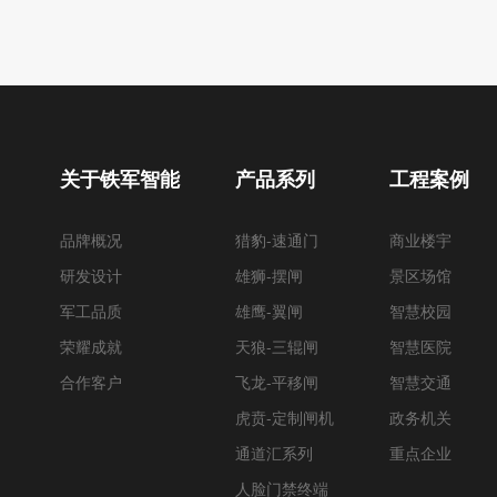
关于铁军智能
产品系列
工程案例
品牌概况
猎豹-速通门
商业楼宇
研发设计
雄狮-摆闸
景区场馆
军工品质
雄鹰-翼闸
智慧校园
荣耀成就
天狼-三辊闸
智慧医院
合作客户
飞龙-平移闸
智慧交通
虎贲-定制闸机
政务机关
通道汇系列
重点企业
人脸门禁终端