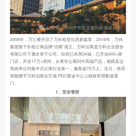
2008年，万汇楼开启了万科租赁住房新篇章，2016年，万科
集团旗下长租公寓品牌“泊寓”成立。万科泊寓是万科企业股份
有限公司下属全资子公司。目前已布局34城，已开业400+家
门店，开业17万+房间，从青年公寓到中高端产品，规模及运
营效率位列集中式公寓行业第一，服务超75万人。近日，铁军
智能携手万科泊寓在艺城·PGC紫金中心上线铁军猎豹速通
门。
1、安全管控