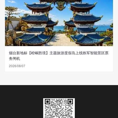
烟台新地标【崆峒胜境】主题旅游度假岛上线铁军智能景区票
务闸机
2026/08/07