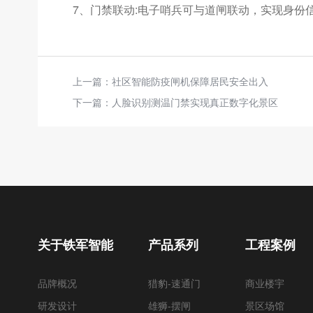
7、门禁联动:电子哨兵可与道闸联动，实现身份
上一篇：
社区智能防疫闸机保障居民安全出入
下一篇：
人脸识别测温门禁实现真正数字化景区
关于铁军智能
产品系列
工程案例
品牌概况
猎豹-速通门
商业楼宇
研发设计
雄狮-摆闸
景区场馆