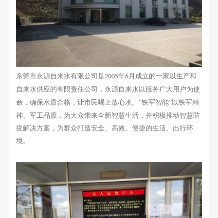
东莞市永源自来水有限公司是
年
月成立的一家以生产和
2005
6
自来水供应的有限责任公司
，永源自来水
以服务广大用户为使
命，确保水质合格，让市民喝上放心水。
“铁军智能”以铁军精
神、军工品质，为大众带来全新智慧生活，并积极推动智慧防
疫解决方案，为群众打造安
全、高效、便捷的
生活、出行
环
境。