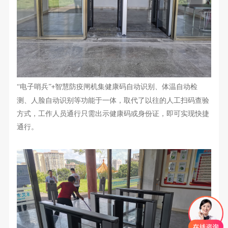
“电子哨兵”
智慧防疫
闸机集健康码自动识别、体温自动检
+
测、人脸自动识别
等
功能于一体，取代了以往的人工扫码查验
方式，
工作人员
通行只需出示健康码或身份证，即可实现快捷
通行。