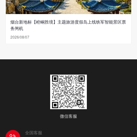
烟台新地标【崆峒胜境】主题旅游度假岛上线铁军智能景区票
务闸机
2026/08/07
微信客服
全国客服