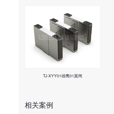
TJ-XYY01雄鹰01翼闸
相关案例