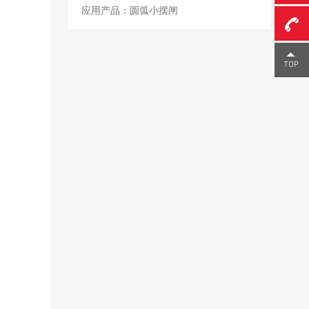
应用产品：圆弧小摆闸
0755-
23291