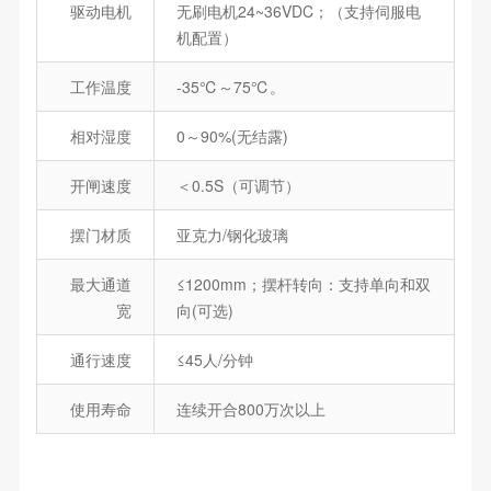
驱动电机
无刷电机24~36VDC；（支持伺服电
机配置）
工作温度
-35℃～75℃。
相对湿度
0～90%(无结露)
开闸速度
＜0.5S（可调节）
摆门材质
亚克力/钢化玻璃
最大通道
≤1200mm；摆杆转向：支持单向和双
宽
向(可选)
通行速度
≤45人/分钟
使用寿命
连续开合800万次以上